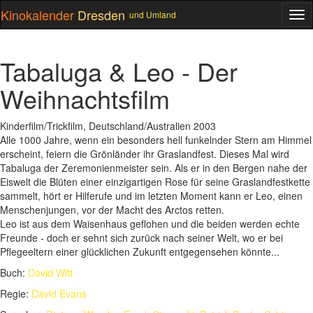
Kinokalender
Dresden
und Umland
ME
Tabaluga & Leo - Der
Weihnachtsfilm
Kinderfilm/Trickfilm, Deutschland/Australien 2003
Alle 1000 Jahre, wenn ein besonders hell funkelnder Stern am Himmel
erscheint, feiern die Grönländer ihr Graslandfest. Dieses Mal wird
Tabaluga der Zeremonienmeister sein. Als er in den Bergen nahe der
Eiswelt die Blüten einer einzigartigen Rose für seine Graslandfestkette
sammelt, hört er Hilferufe und im letzten Moment kann er Leo, einen
Menschenjungen, vor der Macht des Arctos retten.
Leo ist aus dem Waisenhaus geflohen und die beiden werden echte
Freunde - doch er sehnt sich zurück nach seiner Welt, wo er bei
Pflegeeltern einer glücklichen Zukunft entgegensehen könnte...
Buch:
David Witt
Regie:
David Evans