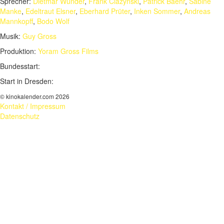
Sprecher:
Dietmar Wunder
,
Frank Ciazynski
,
Patrick Baehr
,
Sabine
Manke
,
Edeltraut Elsner
,
Eberhard Prüter
,
Inken Sommer
,
Andreas
Mannkopff
,
Bodo Wolf
Musik:
Guy Gross
Produktion:
Yoram Gross Films
Bundesstart:
Start in Dresden:
© kinokalender.com 2026
Kontakt / Impressum
Datenschutz