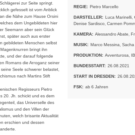
Schlägerei zur Seite springt.
REGIE:
Pietro Marcello
klich gefesselt ist vom Anblick
tan die Nähe zum Hause Orsini
DARSTELLER:
Luca Marinelli
,
 welches dem Ungebildeten hier
Denise Sardisco
,
Carmen Pomm
 der Seemann aber sein Glück
KAMERA:
Alessandro Abate
,
F
hst, später auch aus erster
en gebildeten Menschen selbst
MUSIK:
Marco Messina
,
Sacha 
as Magenknurren bringt ihn
PRODUKTION:
Avventurosa
,
I
kte, und der darauf folgende
ten Romans die Arroganz seiner
BUNDESSTART:
26.08.2021
seine Seele schwerer belastet,
chismus nach Martins Stift
START IN DRESDEN:
26.08.20
FSK:
ab 6 Jahren
ienischen Regisseurs Pietro
s 20. Jh. schickt und es dem
genteil, das Universelle des
alismus und den Villen der
uten, welch brisante Aktualität
en erschien und dessen
äanderte.