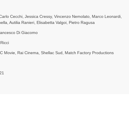
Carlo Cecchi
,
Jessica Cressy
,
Vincenzo Nemolato
,
Marco Leonardi
,
ella
,
Autilia Ranieri
,
Elisabetta Valgoi
,
Pietro Ragusa
rancesco Di Giacomo
Ricci
BC Movie
,
Rai Cinema
,
Shellac Sud
,
Match Factory Productions
21