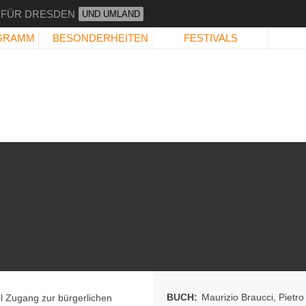
 FÜR DRESDEN
UND UMLAND
GRAMM
BESONDERHEITEN
FESTIVALS
BUCH:
Maurizio Braucci
,
Pietr
l Zugang zur bürgerlichen