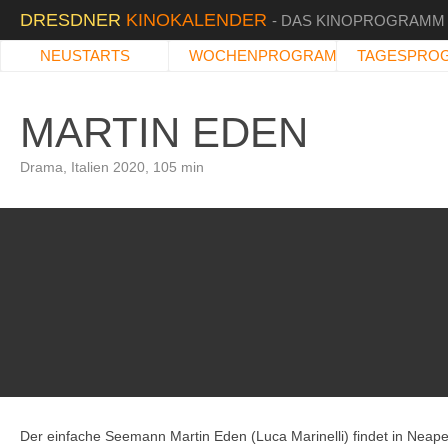
DRESDNER
KINOKALENDER
- DAS KINOPROGRAMM
NEUSTARTS
WOCHENPROGRAMM
TAGESPRO
MARTIN EDEN
Drama, Italien 2020, 105 min
Der einfache Seemann Martin Eden (Luca Marinelli) findet in Neape