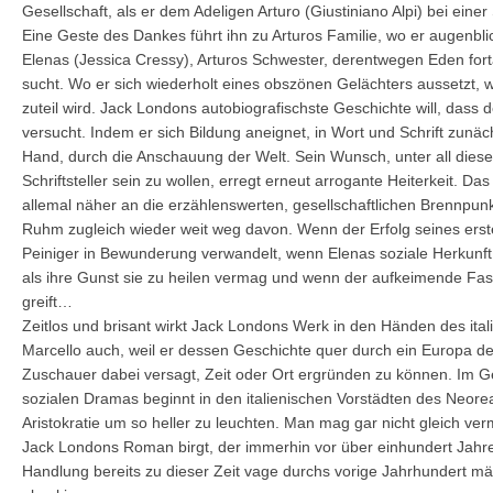
Gesellschaft, als er dem Adeligen Arturo (Giustiniano Alpi) bei einer 
Eine Geste des Dankes führt ihn zu Arturos Familie, wo er augenblic
Elenas (Jessica Cressy), Arturos Schwester, derentwegen Eden for
sucht. Wo er sich wiederholt eines obszönen Gelächters aussetzt,
zuteil wird. Jack Londons autobiografischste Geschichte will, dass
versucht. Indem er sich Bildung aneignet, in Wort und Schrift zunäc
Hand, durch die Anschauung der Welt. Sein Wunsch, unter all dies
Schriftsteller sein zu wollen, erregt erneut arrogante Heiterkeit. D
allemal näher an die erzählenswerten, gesellschaftlichen Brennpun
Ruhm zugleich wieder weit weg davon. Wenn der Erfolg seines ers
Peiniger in Bewunderung verwandelt, wenn Elenas soziale Herkunft 
als ihre Gunst sie zu heilen vermag und wenn der aufkeimende Fas
greift…
Zeitlos und brisant wirkt Jack Londons Werk in den Händen des ital
Marcello auch, weil er dessen Geschichte quer durch ein Europa de
Zuschauer dabei versagt, Zeit oder Ort ergründen zu können. Im Ge
sozialen Dramas beginnt in den italienischen Vorstädten des Neore
Aristokratie um so heller zu leuchten. Man mag gar nicht gleich verm
Jack Londons Roman birgt, der immerhin vor über einhundert Jahr
Handlung bereits zu dieser Zeit vage durchs vorige Jahrhundert m