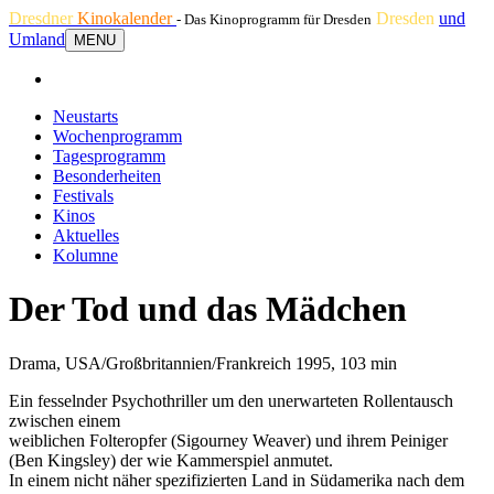
Dresdner
Kinokalender
Dresden
und
- Das Kinoprogramm für Dresden
Umland
MENU
Neustarts
Wochenprogramm
Tagesprogramm
Besonderheiten
Festivals
Kinos
Aktuelles
Kolumne
Der Tod und das Mädchen
Drama, USA/Großbritannien/Frankreich 1995, 103 min
Ein fesselnder Psychothriller um den unerwarteten Rollentausch
zwischen einem
weiblichen Folteropfer (Sigourney Weaver) und ihrem Peiniger
(Ben Kingsley) der wie Kammerspiel anmutet.
In einem nicht näher spezifizierten Land in Südamerika nach dem