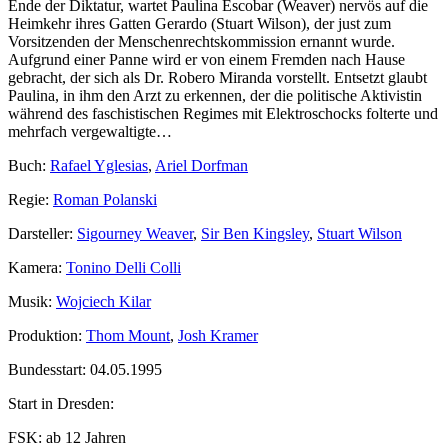
Ende der Diktatur, wartet Paulina Escobar (Weaver) nervös auf die
Heimkehr ihres Gatten Gerardo (Stuart Wilson), der just zum
Vorsitzenden der Menschenrechtskommission ernannt wurde.
Aufgrund einer Panne wird er von einem Fremden nach Hause
gebracht, der sich als Dr. Robero Miranda vorstellt. Entsetzt glaubt
Paulina, in ihm den Arzt zu erkennen, der die politische Aktivistin
während des faschistischen Regimes mit Elektroschocks folterte und
mehrfach vergewaltigte…
Buch:
Rafael Yglesias
,
Ariel Dorfman
Regie:
Roman Polanski
Darsteller:
Sigourney Weaver
,
Sir Ben Kingsley
,
Stuart Wilson
Kamera:
Tonino Delli Colli
Musik:
Wojciech Kilar
Produktion:
Thom Mount
,
Josh Kramer
Bundesstart:
04.05.1995
Start in Dresden:
FSK:
ab 12 Jahren