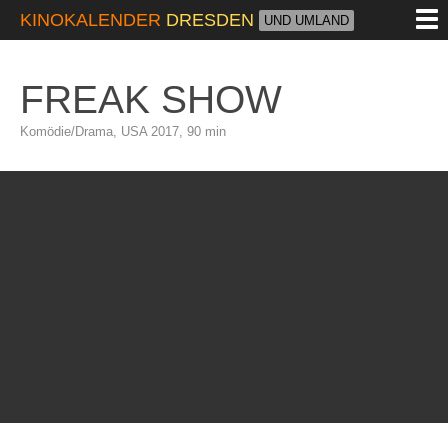
M
KINOKALENDER
DRESDEN
UND UMLAND
FREAK SHOW
Komödie/Drama, USA 2017, 90 min