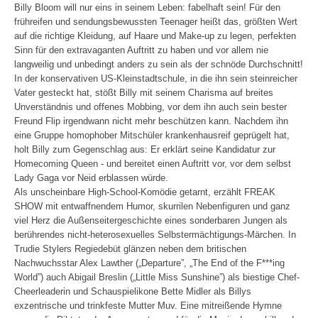
Billy Bloom will nur eins in seinem Leben: fabelhaft sein! Für den
frühreifen und sendungsbewussten Teenager heißt das, größten Wert
auf die richtige Kleidung, auf Haare und Make-up zu legen, perfekten
Sinn für den extravaganten Auftritt zu haben und vor allem nie
langweilig und unbedingt anders zu sein als der schnöde Durchschnitt!
In der konservativen US-Kleinstadtschule, in die ihn sein steinreicher
Vater gesteckt hat, stößt Billy mit seinem Charisma auf breites
Unverständnis und offenes Mobbing, vor dem ihn auch sein bester
Freund Flip irgendwann nicht mehr beschützen kann. Nachdem ihn
eine Gruppe homophober Mitschüler krankenhausreif geprügelt hat,
holt Billy zum Gegenschlag aus: Er erklärt seine Kandidatur zur
Homecoming Queen - und bereitet einen Auftritt vor, vor dem selbst
Lady Gaga vor Neid erblassen würde.
Als unscheinbare High-School-Komödie getarnt, erzählt FREAK
SHOW mit entwaffnendem Humor, skurrilen Nebenfiguren und ganz
viel Herz die Außenseitergeschichte eines sonderbaren Jungen als
berührendes nicht-heterosexuelles Selbstermächtigungs-Märchen. In
Trudie Stylers Regiedebüt glänzen neben dem britischen
Nachwuchsstar Alex Lawther („Departure”, „The End of the F***ing
World”) auch Abigail Breslin („Little Miss Sunshine”) als biestige Chef-
Cheerleaderin und Schauspielikone Bette Midler als Billys
exzentrische und trinkfeste Mutter Muv. Eine mitreißende Hymne