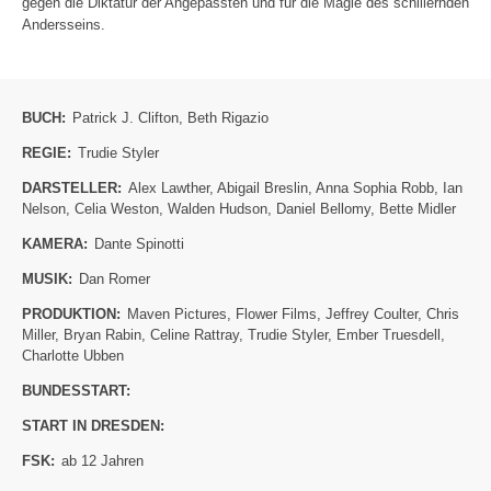
gegen die Diktatur der Angepassten und für die Magie des schillernden
Andersseins.
BUCH:
Patrick J. Clifton
,
Beth Rigazio
REGIE:
Trudie Styler
DARSTELLER:
Alex Lawther
,
Abigail Breslin
,
Anna Sophia Robb
,
Ian
Nelson
,
Celia Weston
,
Walden Hudson
,
Daniel Bellomy
,
Bette Midler
KAMERA:
Dante Spinotti
MUSIK:
Dan Romer
PRODUKTION:
Maven Pictures
,
Flower Films
,
Jeffrey Coulter
,
Chris
Miller
,
Bryan Rabin
,
Celine Rattray
,
Trudie Styler
,
Ember Truesdell
,
Charlotte Ubben
BUNDESSTART:
START IN DRESDEN:
FSK:
ab 12 Jahren