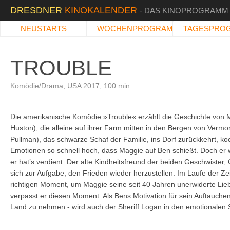
DRESDNER
KINOKALENDER
- DAS KINOPROGRAMM
NEUSTARTS
WOCHENPROGRAMM
TAGESPRO
TROUBLE
Komödie/Drama, USA 2017, 100 min
Die amerikanische Komödie »Trouble« erzählt die Geschichte von 
Huston), die alleine auf ihrer Farm mitten in den Bergen von Vermont 
Pullman), das schwarze Schaf der Familie, ins Dorf zurückkehrt, 
Emotionen so schnell hoch, dass Maggie auf Ben schießt. Doch er 
er hat’s verdient. Der alte Kindheitsfreund der beiden Geschwister
sich zur Aufgabe, den Frieden wieder herzustellen. Im Laufe der Zei
richtigen Moment, um Maggie seine seit 40 Jahren unerwiderte Lie
verpasst er diesen Moment. Als Bens Motivation für sein Auftauchen
Land zu nehmen - wird auch der Sheriff Logan in den emotionale