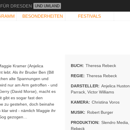
 FÜR DRESDEN
UND UMLAND
GRAMM
BESONDERHEITEN
FESTIVALS
BUCH:
Theresa Rebeck
Maggie Kramer (Anjelica
lebt. Als ihr Bruder Ben (Bill
REGIE:
Theresa Rebeck
kochen alte Spannungen und
wird nur am Arm getroffen - und
DARSTELLER:
Anjelica Huston
, Gerry (David Morse), macht es
Parrack
,
Victor Williams
t gibt es sogar fast den
KAMERA:
Christina Voros
be zu gestehen, doch beinahe
 klar wird - nämlich Maggie ihr
MUSIK:
Robert Burger
n Sog gezogen…
PRODUKTION:
Slendro Media
Rebeck