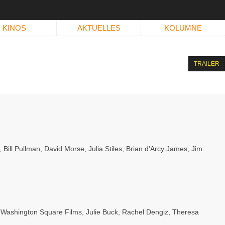
KINOS
AKTUELLES
KOLUMNE
TRAILER
,
Bill Pullman
,
David Morse
,
Julia Stiles
,
Brian d'Arcy James
,
Jim
,
Washington Square Films
,
Julie Buck
,
Rachel Dengiz
,
Theresa