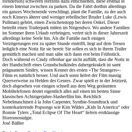
Henderson) schweren Herzens dazu entschließen, diese erstmal in
einem Internat zwischen zu parken. Da die Fahrt dorthin allerdings
ein ganzes Wochenende verschlingt, plant die Familie, zu der auch
noch Kinseys älterer und weniger rebellischer Bruder Luke (Lewis
Pullman) gehört, einen Zwischenstopp bei deren Onkel. Dieser
betreibt einen Trailerpark mitten im Nirgendwo. Wo andere Familien
im Sommer ihren Urlaub verbringen, verirrt sich in dieser Jahreszeit
allerdings keine Seele hin. Als die Familie nach einigen
Verzögerungen erst zu später Stunde eintrifft, liegt auf dem Tresen
lediglich eine Notiz für sie bereit: Sie sollen es sich in ihrem Trailer
gemütlich machen und man sähe sich dann erst beim Frühstück.
Doch während es Cindy offenbar gar nicht auffällt, dass die Notiz in
der Handschrift eines Grundschulkindes dahergekrakelt ist samt
prägnantem Smiley, wissen Kenner des ersten »The Strangers«-
Films es natürlich besser. Und auch sonst liefert der Film massig
Querverweise zu Helden des Genres. Zwar spielt er in der Jetztzeit,
doch abgesehen von einigen schnell aus dem Weg geräumten
Mobiltelefonen deutet eigentlich alles auf einen im besten Sinne
klassischen Achtzigerjahre-Slasherfilm hin. Reichlich
Nebelmaschinen á la John Carpenter, Synthie-Soundtrack und
konterkarierende Popsongs wie Kim Wildes „Kids In America“ oder
Bonnie Tylers „Total Eclipse Of The Heart“ liefern erstklassige
Horrornostalgie.
José Bäßler