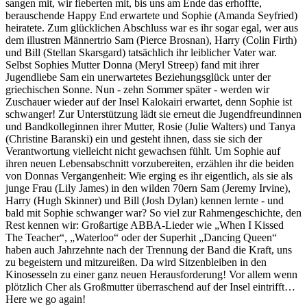
sangen mit, wir fieberten mit, bis uns am Ende das erhoffte,
berauschende Happy End erwartete und Sophie (Amanda Seyfried)
heiratete. Zum glücklichen Abschluss war es ihr sogar egal, wer aus
dem illustren Männertrio Sam (Pierce Brosnan), Harry (Colin Firth)
und Bill (Stellan Skarsgard) tatsächlich ihr leiblicher Vater war.
Selbst Sophies Mutter Donna (Meryl Streep) fand mit ihrer
Jugendliebe Sam ein unerwartetes Beziehungsglück unter der
griechischen Sonne. Nun - zehn Sommer später - werden wir
Zuschauer wieder auf der Insel Kalokairi erwartet, denn Sophie ist
schwanger! Zur Unterstützung lädt sie erneut die Jugendfreundinnen
und Bandkolleginnen ihrer Mutter, Rosie (Julie Walters) und Tanya
(Christine Baranski) ein und gesteht ihnen, dass sie sich der
Verantwortung vielleicht nicht gewachsen fühlt. Um Sophie auf
ihren neuen Lebensabschnitt vorzubereiten, erzählen ihr die beiden
von Donnas Vergangenheit: Wie erging es ihr eigentlich, als sie als
junge Frau (Lily James) in den wilden 70ern Sam (Jeremy Irvine),
Harry (Hugh Skinner) und Bill (Josh Dylan) kennen lernte - und
bald mit Sophie schwanger war? So viel zur Rahmengeschichte, den
Rest kennen wir: Großartige ABBA-Lieder wie „When I Kissed
The Teacher“, „Waterloo“ oder der Superhit „Dancing Queen“
haben auch Jahrzehnte nach der Trennung der Band die Kraft, uns
zu begeistern und mitzureißen. Da wird Sitzenbleiben in den
Kinosesseln zu einer ganz neuen Herausforderung! Vor allem wenn
plötzlich Cher als Großmutter überraschend auf der Insel eintrifft…
Here we go again!