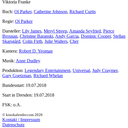
Viktoria Franke
Buch:
Ol Parker
,
Catherine Johnson
,
Richard Curtis
Regie:
Ol Parker
Darsteller:
Lily James
,
Meryl Streep
,
Amanda Seyfried
,
Pierce
Brosnan
,
Christine Baranski
,
Andy Garcia
,
Dominic Cooper
,
Stellan
Skarsgård
,
Colin Firth
,
Julie Walters
,
Cher
Kamera:
Robert D. Yeoman
Musik:
Anne Dudley
Produktion:
Legendary Entertainment
,
Universal
,
Judy Craymer
,
Gary Goetzman
,
Richard Whelan
Bundesstart:
19.07.2018
Start in Dresden:
19.07.2018
FSK:
o.A.
© kinokalender.com 2026
Kontakt / Impressum
Datenschutz