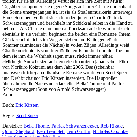
tödlich für sie ist. Allerdings vertut sie sich ihre Zeit mit Musik:
Tagsüber komponiert sie eigene Songs auf ihrer Gitarre und sobald
die Sonne untergegangen ist, ist sie als Straßenmusikerin unterwegs.
Eines Sommers verliebt sie sich in den jungen Charlie (Patrick
Schwarzenegger) und beschließt ihr Schicksal selbst in die Hand zu
nehmen. Als Charlie dann auch aufmerksam auf sie wird und sich
ebenfalls in sie verliebt, beginnen die beiden eine Romanze. Ihrem
Glück scheint nichts im Weg zu stehen und Katie genießt den
Sommer (zumindest die Nächte) in vollen Zügen. Allerdings weiß
Charlie noch nichts von ihrer tödlichen Krankheit und der Tag, an
dem sie ihm die Wahrheit sagen muss, rückt immer näher.
»Midnight Sun« basiert auf dem gleichnamigen japanischen Film
von Norihiro Koizumi aus dem Jahr 2006. Das (scheinbar
unausweichliche) amerikanische Remake wurde von Scott Speer
und Drehbuchautor Eric Kirsten inszeniert. Die Hauptrollen
übernahmen die Nachwuchsdarsteller Bella Thorne und Patrick
Schwarzenegger (Sohn von Arnold Schwarzenegger).
Anne
Buch:
Eric Kirsten
Regie:
Scott Speer
Darsteller:
Bella Thorne
,
Patrick Schwarzenegger
,
Rob Riggle
,
Quinn Shephard
,
Ken Tremblett
,
Jenn Griffin
,
Nicholas Coombe
,
Tiera Skovbye
,
Paul McGillion