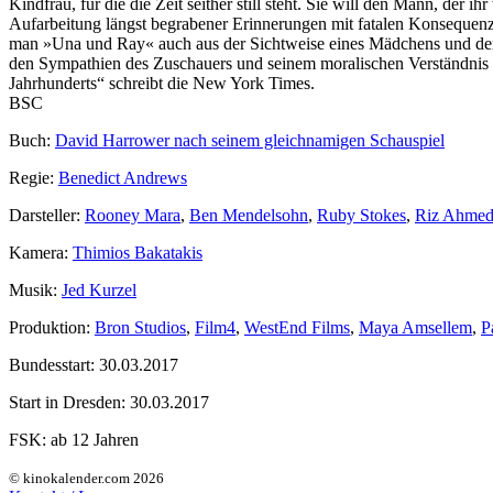
Kindfrau, für die die Zeit seither still steht. Sie will den Mann, der i
Aufarbeitung längst begrabener Erinnerungen mit fatalen Konsequenz
man »Una und Ray« auch aus der Sichtweise eines Mädchens und der Fr
den Sympathien des Zuschauers und seinem moralischen Verständnis 
Jahrhunderts“ schreibt die New York Times.
BSC
Buch:
David Harrower nach seinem gleichnamigen Schauspiel
Regie:
Benedict Andrews
Darsteller:
Rooney Mara
,
Ben Mendelsohn
,
Ruby Stokes
,
Riz Ahme
Kamera:
Thimios Bakatakis
Musik:
Jed Kurzel
Produktion:
Bron Studios
,
Film4
,
WestEnd Films
,
Maya Amsellem
,
P
Bundesstart:
30.03.2017
Start in Dresden:
30.03.2017
FSK:
ab 12 Jahren
© kinokalender.com 2026