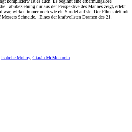
Klingt kompliziert? Ist es auch. Es beginnt eine erbarmungslose
ie Tabubeziehung nur aus der Perspektive des Mannes zeigt, erlebt
war, wirken immer noch wie ein Strudel auf sie. Der Film spielt mit
Messers Schneide. „Eines der kraftvollsten Dramen des 21.
,
Isobelle Molloy
,
Ciarán McMenamin