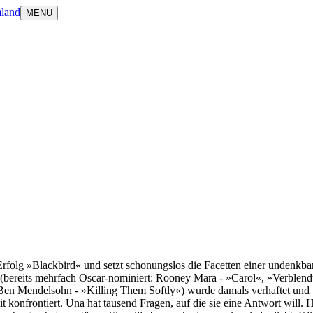
land
MENU
folg »Blackbird« und setzt schonungslos die Facetten einer undenkba
a (bereits mehrfach Oscar-nominiert: Rooney Mara - »Carol«, »Verblen
(Ben Mendelsohn - »Killing Them Softly«) wurde damals verhaftet und v
onfrontiert. Una hat tausend Fragen, auf die sie eine Antwort will. Hi