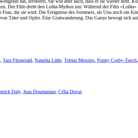
hr wehgetan hat, zerstören. Sie will aber auch, dass er sie wieder liebt. 
en. Der Film dreht den Lolita-Mythos um: Während der Film »Lolita« d
au, die sie wird. Die Ereignisse des Sommers, als Una noch ein Kind 
von Täter und Opfer. Eine Gratwanderung. Das Ganze bewegt sich auf 
d
,
Tara Fitzgerald
,
Natasha Little
,
Tobias Menzies
,
Poppy Corby-Tuech
atrick Daly
,
Jean Doumanian
,
Célia Duval