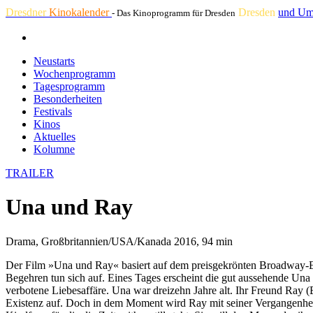
Dresdner
Kinokalender
Dresden
und Um
- Das Kinoprogramm für Dresden
Neustarts
Wochenprogramm
Tagesprogramm
Besonderheiten
Festivals
Kinos
Aktuelles
Kolumne
TRAILER
Una und Ray
Drama, Großbritannien/USA/Kanada 2016, 94 min
Der Film »Una und Ray« basiert auf dem preisgekrönten Broadway-Er
Begehren tun sich auf. Eines Tages erscheint die gut aussehende Un
verbotene Liebesaffäre. Una war dreizehn Jahre alt. Ihr Freund Ray 
Existenz auf. Doch in dem Moment wird Ray mit seiner Vergangenheit k