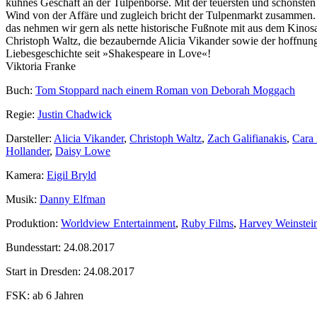
kühnes Geschäft an der Tulpenbörse. Mit der teuersten und schönste
Wind von der Affäre und zugleich bricht der Tulpenmarkt zusammen. 
das nehmen wir gern als nette historische Fußnote mit aus dem Kino
Christoph Waltz, die bezaubernde Alicia Vikander sowie der hoffnu
Liebesgeschichte seit »Shakespeare in Love«!
Viktoria Franke
Buch:
Tom Stoppard nach einem Roman von Deborah Moggach
Regie:
Justin Chadwick
Darsteller:
Alicia Vikander
,
Christoph Waltz
,
Zach Galifianakis
,
Cara
Hollander
,
Daisy Lowe
Kamera:
Eigil Bryld
Musik:
Danny Elfman
Produktion:
Worldview Entertainment
,
Ruby Films
,
Harvey Weinstei
Bundesstart:
24.08.2017
Start in Dresden:
24.08.2017
FSK:
ab 6 Jahren