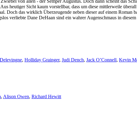
n Zwiebel von allen - der Semper Augustus. Doch dann scheint das Sch
Aus heutiger Sicht kaum vorstellbar, dass um diese mittlerweile übera
saal. Doch das wirklich Überzeugende neben dieser auf einem Roman ba
ngslos verliebte Dane DeHaan sind ein wahrer Augenschmaus in diesem
 Delevingne
,
Holliday Grainger
,
Judi Dench
,
Jack O’Connell
,
Kevin M
n
,
Alison Owen
,
Richard Hewitt