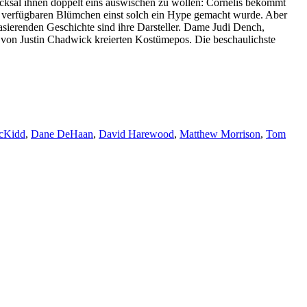
icksal ihnen doppelt eins auswischen zu wollen: Cornelis bekommt
ll verfügbaren Blümchen einst solch ein Hype gemacht wurde. Aber
sierenden Geschichte sind ihre Darsteller. Dame Judi Dench,
 von Justin Chadwick kreierten Kostümepos. Die beschaulichste
cKidd
,
Dane DeHaan
,
David Harewood
,
Matthew Morrison
,
Tom