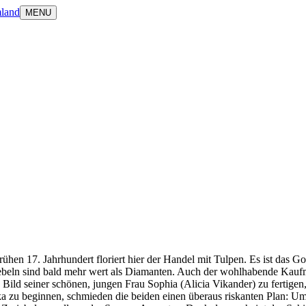
land
MENU
 frühen 17. Jahrhundert floriert hier der Handel mit Tulpen. Es ist da
beln sind bald mehr wert als Diamanten. Auch der wohlhabende Kaufma
Bild seiner schönen, jungen Frau Sophia (Alicia Vikander) zu fertigen
u beginnen, schmieden die beiden einen überaus riskanten Plan: Um di