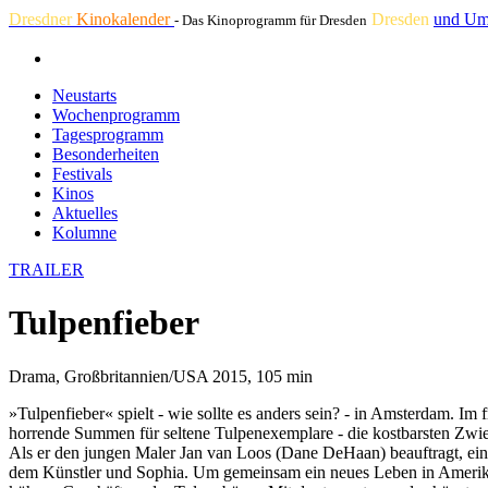
Dresdner
Kinokalender
Dresden
und Um
- Das Kinoprogramm für Dresden
Neustarts
Wochenprogramm
Tagesprogramm
Besonderheiten
Festivals
Kinos
Aktuelles
Kolumne
TRAILER
Tulpenfieber
Drama, Großbritannien/USA 2015, 105 min
»Tulpenfieber« spielt - wie sollte es anders sein? - in Amsterdam. Im
horrende Summen für seltene Tulpenexemplare - die kostbarsten Zwie
Als er den jungen Maler Jan van Loos (Dane DeHaan) beauftragt, ein 
dem Künstler und Sophia. Um gemeinsam ein neues Leben in Amerika z