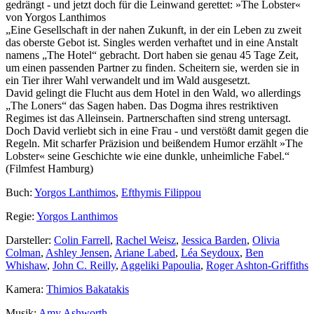
gedrängt - und jetzt doch für die Leinwand gerettet: »The Lobster«
von Yorgos Lanthimos
„Eine Gesellschaft in der nahen Zukunft, in der ein Leben zu zweit
das oberste Gebot ist. Singles werden verhaftet und in eine Anstalt
namens „The Hotel“ gebracht. Dort haben sie genau 45 Tage Zeit,
um einen passenden Partner zu finden. Scheitern sie, werden sie in
ein Tier ihrer Wahl verwandelt und im Wald ausgesetzt.
David gelingt die Flucht aus dem Hotel in den Wald, wo allerdings
„The Loners“ das Sagen haben. Das Dogma ihres restriktiven
Regimes ist das Alleinsein. Partnerschaften sind streng untersagt.
Doch David verliebt sich in eine Frau - und verstößt damit gegen die
Regeln. Mit scharfer Präzision und beißendem Humor erzählt »The
Lobster« seine Geschichte wie eine dunkle, unheimliche Fabel.“
(Filmfest Hamburg)
Buch:
Yorgos Lanthimos
,
Efthymis Filippou
Regie:
Yorgos Lanthimos
Darsteller:
Colin Farrell
,
Rachel Weisz
,
Jessica Barden
,
Olivia
Colman
,
Ashley Jensen
,
Ariane Labed
,
Léa Seydoux
,
Ben
Whishaw
,
John C. Reilly
,
Aggeliki Papoulia
,
Roger Ashton-Griffiths
Kamera:
Thimios Bakatakis
Musik:
Amy Ashworth