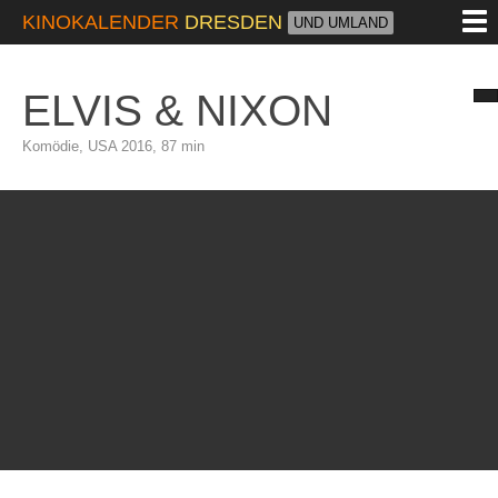
M
KINOKALENDER
DRESDEN
UND UMLAND
ELVIS & NIXON
Komödie, USA 2016, 87 min