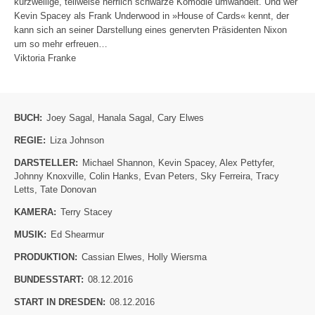
kurzweilige, teilweise herrlich schwarze Komödie umwandelt. Und wer
Kevin Spacey als Frank Underwood in »House of Cards« kennt, der
kann sich an seiner Darstellung eines genervten Präsidenten Nixon
um so mehr erfreuen…
Viktoria Franke
BUCH:
Joey Sagal
,
Hanala Sagal
,
Cary Elwes
REGIE:
Liza Johnson
DARSTELLER:
Michael Shannon
,
Kevin Spacey
,
Alex Pettyfer
,
Johnny Knoxville
,
Colin Hanks
,
Evan Peters
,
Sky Ferreira
,
Tracy
Letts
,
Tate Donovan
KAMERA:
Terry Stacey
MUSIK:
Ed Shearmur
PRODUKTION:
Cassian Elwes
,
Holly Wiersma
BUNDESSTART:
08.12.2016
START IN DRESDEN:
08.12.2016