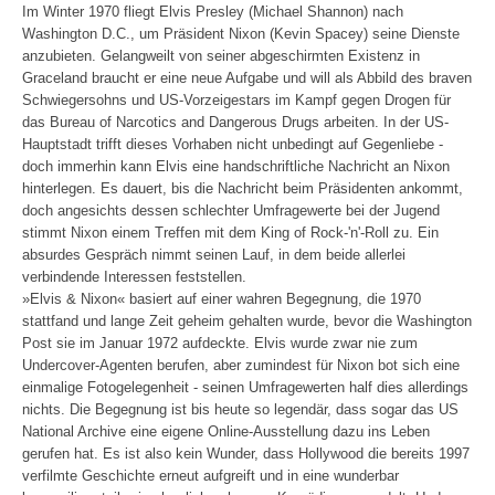
Im Winter 1970 fliegt Elvis Presley (Michael Shannon) nach
Washington D.C., um Präsident Nixon (Kevin Spacey) seine Dienste
anzubieten. Gelangweilt von seiner abgeschirmten Existenz in
Graceland braucht er eine neue Aufgabe und will als Abbild des braven
Schwiegersohns und US-Vorzeigestars im Kampf gegen Drogen für
das Bureau of Narcotics and Dangerous Drugs arbeiten. In der US-
Hauptstadt trifft dieses Vorhaben nicht unbedingt auf Gegenliebe -
doch immerhin kann Elvis eine handschriftliche Nachricht an Nixon
hinterlegen. Es dauert, bis die Nachricht beim Präsidenten ankommt,
doch angesichts dessen schlechter Umfragewerte bei der Jugend
stimmt Nixon einem Treffen mit dem King of Rock-'n'-Roll zu. Ein
absurdes Gespräch nimmt seinen Lauf, in dem beide allerlei
verbindende Interessen feststellen.
»Elvis & Nixon« basiert auf einer wahren Begegnung, die 1970
stattfand und lange Zeit geheim gehalten wurde, bevor die Washington
Post sie im Januar 1972 aufdeckte. Elvis wurde zwar nie zum
Undercover-Agenten berufen, aber zumindest für Nixon bot sich eine
einmalige Fotogelegenheit - seinen Umfragewerten half dies allerdings
nichts. Die Begegnung ist bis heute so legendär, dass sogar das US
National Archive eine eigene Online-Ausstellung dazu ins Leben
gerufen hat. Es ist also kein Wunder, dass Hollywood die bereits 1997
verfilmte Geschichte erneut aufgreift und in eine wunderbar