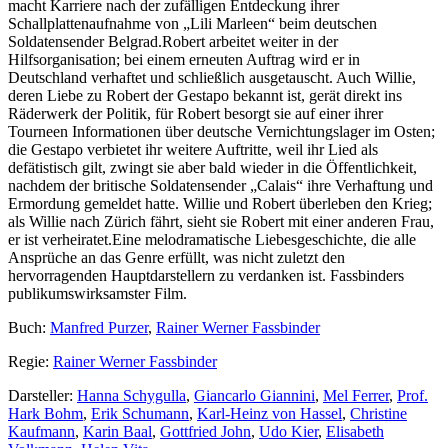
macht Karriere nach der zufälligen Entdeckung ihrer
Schallplattenaufnahme von „Lili Marleen“ beim deutschen
Soldatensender Belgrad.Robert arbeitet weiter in der
Hilfsorganisation; bei einem erneuten Auftrag wird er in
Deutschland verhaftet und schließlich ausgetauscht. Auch Willie,
deren Liebe zu Robert der Gestapo bekannt ist, gerät direkt ins
Räderwerk der Politik, für Robert besorgt sie auf einer ihrer
Tourneen Informationen über deutsche Vernichtungslager im Osten;
die Gestapo verbietet ihr weitere Auftritte, weil ihr Lied als
defätistisch gilt, zwingt sie aber bald wieder in die Öffentlichkeit,
nachdem der britische Soldatensender „Calais“ ihre Verhaftung und
Ermordung gemeldet hatte. Willie und Robert überleben den Krieg;
als Willie nach Zürich fährt, sieht sie Robert mit einer anderen Frau,
er ist verheiratet.Eine melodramatische Liebesgeschichte, die alle
Ansprüche an das Genre erfüllt, was nicht zuletzt den
hervorragenden Hauptdarstellern zu verdanken ist. Fassbinders
publikumswirksamster Film.
Buch:
Manfred Purzer
,
Rainer Werner Fassbinder
Regie:
Rainer Werner Fassbinder
Darsteller:
Hanna Schygulla
,
Giancarlo Giannini
,
Mel Ferrer
,
Prof.
Hark Bohm
,
Erik Schumann
,
Karl-Heinz von Hassel
,
Christine
Kaufmann
,
Karin Baal
,
Gottfried John
,
Udo Kier
,
Elisabeth