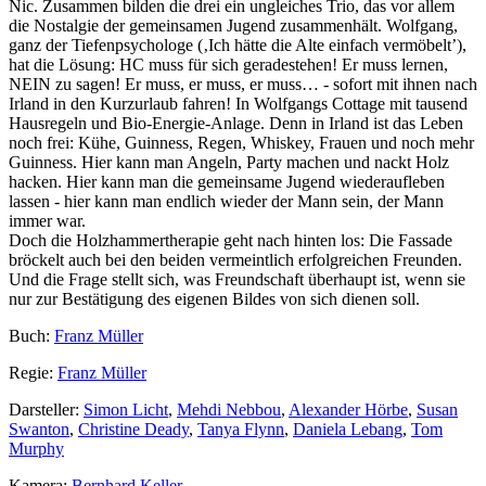
Nic. Zusammen bilden die drei ein ungleiches Trio, das vor allem
die Nostalgie der gemeinsamen Jugend zusammenhält. Wolfgang,
ganz der Tiefenpsychologe (‚Ich hätte die Alte einfach vermöbelt’),
hat die Lösung: HC muss für sich geradestehen! Er muss lernen,
NEIN zu sagen! Er muss, er muss, er muss… - sofort mit ihnen nach
Irland in den Kurzurlaub fahren! In Wolfgangs Cottage mit tausend
Hausregeln und Bio-Energie-Anlage. Denn in Irland ist das Leben
noch frei: Kühe, Guinness, Regen, Whiskey, Frauen und noch mehr
Guinness. Hier kann man Angeln, Party machen und nackt Holz
hacken. Hier kann man die gemeinsame Jugend wiederaufleben
lassen - hier kann man endlich wieder der Mann sein, der Mann
immer war.
Doch die Holzhammertherapie geht nach hinten los: Die Fassade
bröckelt auch bei den beiden vermeintlich erfolgreichen Freunden.
Und die Frage stellt sich, was Freundschaft überhaupt ist, wenn sie
nur zur Bestätigung des eigenen Bildes von sich dienen soll.
Buch:
Franz Müller
Regie:
Franz Müller
Darsteller:
Simon Licht
,
Mehdi Nebbou
,
Alexander Hörbe
,
Susan
Swanton
,
Christine Deady
,
Tanya Flynn
,
Daniela Lebang
,
Tom
Murphy
Kamera:
Bernhard Keller