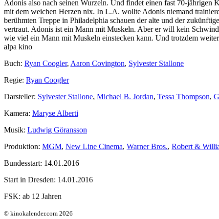
Adonis also nach seinen Wurzeln. Und findet einen fast 70-jährigen
mit dem weichen Herzen nix. In L.A. wollte Adonis niemand trainiere
berühmten Treppe in Philadelphia schauen der alte und der zukünftige
vertraut. Adonis ist ein Mann mit Muskeln. Aber er will kein Schwin
wie viel ein Mann mit Muskeln einstecken kann. Und trotzdem weiter 
alpa kino
Buch:
Ryan Coogler
,
Aaron Covington
,
Sylvester Stallone
Regie:
Ryan Coogler
Darsteller:
Sylvester Stallone
,
Michael B. Jordan
,
Tessa Thompson
,
G
Kamera:
Maryse Alberti
Musik:
Ludwig Göransson
Produktion:
MGM
,
New Line Cinema
,
Warner Bros.
,
Robert & Willi
Bundesstart:
14.01.2016
Start in Dresden:
14.01.2016
FSK:
ab 12 Jahren
© kinokalender.com 2026