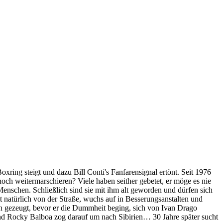
ing steigt und dazu Bill Conti's Fanfarensignal ertönt. Seit 1976
och weitermarschieren? Viele haben seither gebetet, er möge es nie
nschen. Schließlich sind sie mit ihm alt geworden und dürfen sich
t natürlich von der Straße, wuchs auf in Besserungsanstalten und
n gezeugt, bevor er die Dummheit beging, sich von Ivan Drago
und Rocky Balboa zog darauf um nach Sibirien… 30 Jahre später sucht