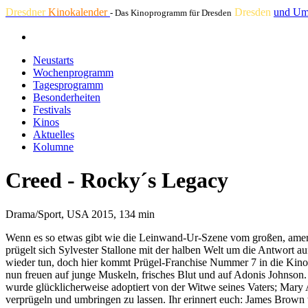
Dresdner
Kinokalender
Dresden
und Um
- Das Kinoprogramm für Dresden
Neustarts
Wochenprogramm
Tagesprogramm
Besonderheiten
Festivals
Kinos
Aktuelles
Kolumne
Creed - Rocky´s Legacy
Drama/Sport, USA 2015, 134 min
Wenn es so etwas gibt wie die Leinwand-Ur-Szene vom großen, amerika
prügelt sich Sylvester Stallone mit der halben Welt um die Antwort a
wieder tun, doch hier kommt Prügel-Franchise Nummer 7 in die Kinos
nun freuen auf junge Muskeln, frisches Blut und auf Adonis Johnson. 
wurde glücklicherweise adoptiert von der Witwe seines Vaters; Mary
verprügeln und umbringen zu lassen. Ihr erinnert euch: James Brown 