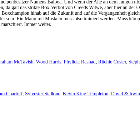
 Kneipenbesitzer Namens Balboa. Und wenn der Alte an dem Jungen nic
n, da galt das strikte Box-Verbot von Creeds Witwe, aber hier an der
 Boxchampion hinab auf die Zukunft und auf die Vergangenheit gleichze
dler sein. Ein Mann mit Muskeln muss also trainiert werden. Muss kämp
marschiert. Immer weiter.
raham McTavish
,
Wood Harris
,
Phylicia Rashad
,
Ritchie Coster
,
Steph
am Chartoff
,
Sylvester Stallone
,
Kevin King Templeton
,
David & Irwin