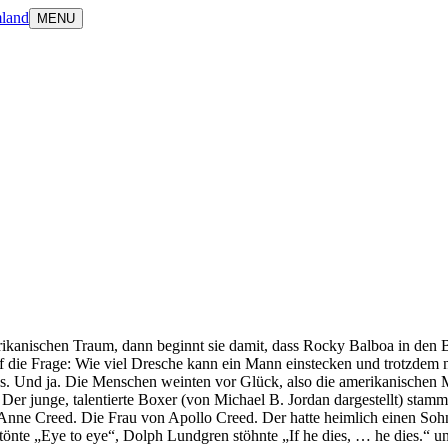
land
MENU
nischen Traum, dann beginnt sie damit, dass Rocky Balboa in den Boxr
uf die Frage: Wie viel Dresche kann ein Mann einstecken und trotzdem n
. Und ja. Die Menschen weinten vor Glück, also die amerikanischen Me
Der junge, talentierte Boxer (von Michael B. Jordan dargestellt) stamm
 Anne Creed. Die Frau von Apollo Creed. Der hatte heimlich einen Soh
tönte „Eye to eye“, Dolph Lundgren stöhnte „If he dies, … he dies.“ 