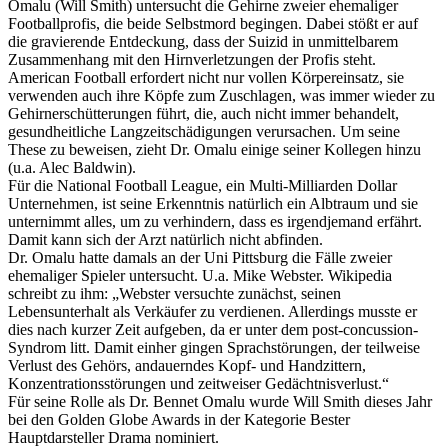
Omalu (Will Smith) untersucht die Gehirne zweier ehemaliger
Footballprofis, die beide Selbstmord begingen. Dabei stößt er auf
die gravierende Entdeckung, dass der Suizid in unmittelbarem
Zusammenhang mit den Hirnverletzungen der Profis steht.
American Football erfordert nicht nur vollen Körpereinsatz, sie
verwenden auch ihre Köpfe zum Zuschlagen, was immer wieder zu
Gehirnerschütterungen führt, die, auch nicht immer behandelt,
gesundheitliche Langzeitschädigungen verursachen. Um seine
These zu beweisen, zieht Dr. Omalu einige seiner Kollegen hinzu
(u.a. Alec Baldwin).
Für die National Football League, ein Multi-Milliarden Dollar
Unternehmen, ist seine Erkenntnis natürlich ein Albtraum und sie
unternimmt alles, um zu verhindern, dass es irgendjemand erfährt.
Damit kann sich der Arzt natürlich nicht abfinden.
Dr. Omalu hatte damals an der Uni Pittsburg die Fälle zweier
ehemaliger Spieler untersucht. U.a. Mike Webster. Wikipedia
schreibt zu ihm: „Webster versuchte zunächst, seinen
Lebensunterhalt als Verkäufer zu verdienen. Allerdings musste er
dies nach kurzer Zeit aufgeben, da er unter dem post-concussion-
Syndrom litt. Damit einher gingen Sprachstörungen, der teilweise
Verlust des Gehörs, andauerndes Kopf- und Handzittern,
Konzentrationsstörungen und zeitweiser Gedächtnisverlust.“
Für seine Rolle als Dr. Bennet Omalu wurde Will Smith dieses Jahr
bei den Golden Globe Awards in der Kategorie Bester
Hauptdarsteller Drama nominiert.