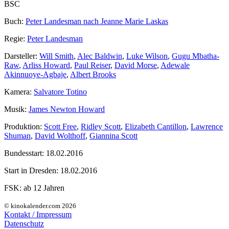
BSC
Buch:
Peter Landesman nach Jeanne Marie Laskas
Regie:
Peter Landesman
Darsteller:
Will Smith
,
Alec Baldwin
,
Luke Wilson
,
Gugu Mbatha-
Raw
,
Arliss Howard
,
Paul Reiser
,
David Morse
,
Adewale
Akinnuoye-Agbaje
,
Albert Brooks
Kamera:
Salvatore Totino
Musik:
James Newton Howard
Produktion:
Scott Free
,
Ridley Scott
,
Elizabeth Cantillon
,
Lawrence
Shuman
,
David Wolthoff
,
Giannina Scott
Bundesstart:
18.02.2016
Start in Dresden:
18.02.2016
FSK:
ab 12 Jahren
© kinokalender.com 2026
Kontakt / Impressum
Datenschutz