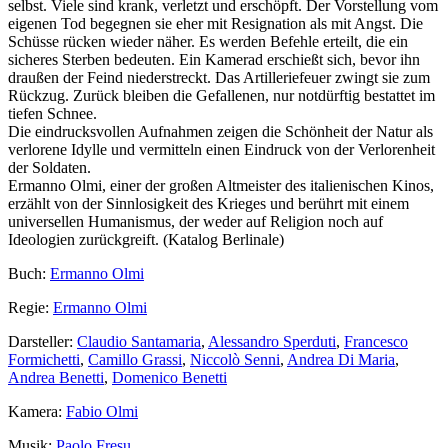
selbst. Viele sind krank, verletzt und erschöpft. Der Vorstellung vom
eigenen Tod begegnen sie eher mit Resignation als mit Angst. Die
Schüsse rücken wieder näher. Es werden Befehle erteilt, die ein
sicheres Sterben bedeuten. Ein Kamerad erschießt sich, bevor ihn
draußen der Feind niederstreckt. Das Artilleriefeuer zwingt sie zum
Rückzug. Zurück bleiben die Gefallenen, nur notdürftig bestattet im
tiefen Schnee.
Die eindrucksvollen Aufnahmen zeigen die Schönheit der Natur als
verlorene Idylle und vermitteln einen Eindruck von der Verlorenheit
der Soldaten.
Ermanno Olmi, einer der großen Altmeister des italienischen Kinos,
erzählt von der Sinnlosigkeit des Krieges und berührt mit einem
universellen Humanismus, der weder auf Religion noch auf
Ideologien zurückgreift. (Katalog Berlinale)
Buch:
Ermanno Olmi
Regie:
Ermanno Olmi
Darsteller:
Claudio Santamaria
,
Alessandro Sperduti
,
Francesco
Formichetti
,
Camillo Grassi
,
Niccolò Senni
,
Andrea Di Maria
,
Andrea Benetti
,
Domenico Benetti
Kamera:
Fabio Olmi
Musik:
Paolo Fresu