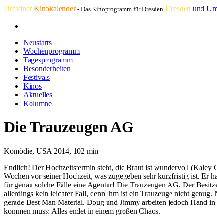
Dresdner
Kinokalender
Dresden
und Um
- Das Kinoprogramm für Dresden
Neustarts
Wochenprogramm
Tagesprogramm
Besonderheiten
Festivals
Kinos
Aktuelles
Kolumne
Die Trauzeugen AG
Komödie, USA 2014, 102 min
Endlich! Der Hochzeitstermin steht, die Braut ist wundervoll (Kaley C
Wochen vor seiner Hochzeit, was zugegeben sehr kurzfristig ist. Er h
für genau solche Fälle eine Agentur! Die Trauzeugen AG. Der Besitz
allerdings kein leichter Fall, denn ihm ist ein Trauzeuge nicht genug
gerade Best Man Material. Doug und Jimmy arbeiten jedoch Hand in 
kommen muss: Alles endet in einem großen Chaos.