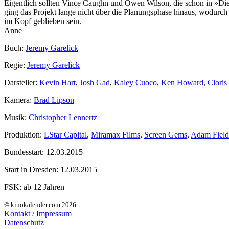
Eigentlich sollten Vince Caughn und Owen Wilson, die schon in »Di
ging das Projekt lange nicht über die Planungsphase hinaus, wodurc
im Kopf geblieben sein.
Anne
Buch:
Jeremy Garelick
Regie:
Jeremy Garelick
Darsteller:
Kevin Hart
,
Josh Gad
,
Kaley Cuoco
,
Ken Howard
,
Clori
Kamera:
Brad Lipson
Musik:
Christopher Lennertz
Produktion:
LStar Capital
,
Miramax Films
,
Screen Gems
,
Adam Field
Bundesstart:
12.03.2015
Start in Dresden:
12.03.2015
FSK:
ab 12 Jahren
© kinokalender.com 2026
Kontakt / Impressum
Datenschutz