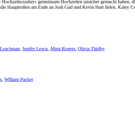
e Hochzeitscrasher« gemeinsam Hochzeiten unsicher gemacht haben, di
h die Hauptrollen am Ende an Josh Gad und Kevin Hart fielen. Kaley 
s Leachman
,
Jenifer Lewis
,
Mimi Rogers
,
Olivia Thirlby
s
,
William Packer