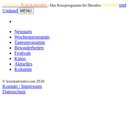
Dresdner
Kinokalender
Dresden
und
- Das Kinoprogramm für Dresden
Umland
MENU
Neustarts
Wochenprogramm
Tagesprogramm
Besonderheiten
Festivals
Kinos
Aktuelles
Kolumne
© kinokalender.com 2026
Kontakt / Impressum
Datenschutz