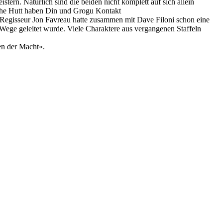
rn. Natürlich sind die beiden nicht komplett auf sich allein
a the Hutt haben Din und Grogu Kontakt
. Regisseur Jon Favreau hatte zusammen mit Dave Filoni schon eine
ie Wege geleitet wurde. Viele Charaktere aus vergangenen Staffeln
en der Macht«.