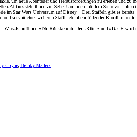
xie, um neue Abenteuer und Herausforderungen zu erleben und zu meiste
bellen-Allianz steht ihnen zur Seite. Und auch mit dem Sohn von Jabb
erie im Star Wars-Universum auf Disney+. Drei Staffeln gibt es bereits
en und so statt einer weiteren Staffel ein abendfüllender Kinofilm in d
tar Wars-Kinofilmen »Die Rückkehr der Jedi-Ritter« und »Das Erwach
ny Coyne
,
Hemky Madera