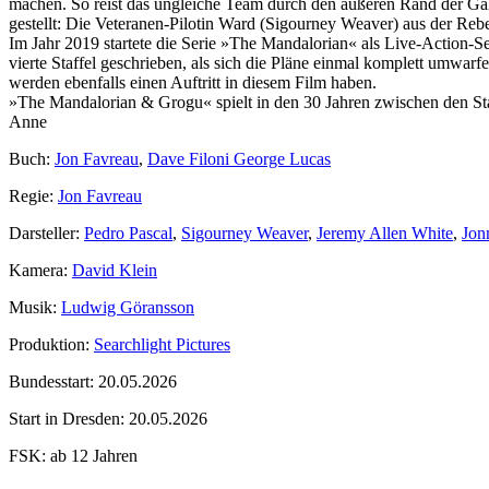
machen. So reist das ungleiche Team durch den äußeren Rand der Gala
gestellt: Die Veteranen-Pilotin Ward (Sigourney Weaver) aus der Re
Im Jahr 2019 startete die Serie »The Mandalorian« als Live-Action-S
vierte Staffel geschrieben, als sich die Pläne einmal komplett umwarf
werden ebenfalls einen Auftritt in diesem Film haben.
»The Mandalorian & Grogu« spielt in den 30 Jahren zwischen den S
Anne
Buch:
Jon Favreau
,
Dave Filoni George Lucas
Regie:
Jon Favreau
Darsteller:
Pedro Pascal
,
Sigourney Weaver
,
Jeremy Allen White
,
Jon
Kamera:
David Klein
Musik:
Ludwig Göransson
Produktion:
Searchlight Pictures
Bundesstart:
20.05.2026
Start in Dresden:
20.05.2026
FSK:
ab 12 Jahren