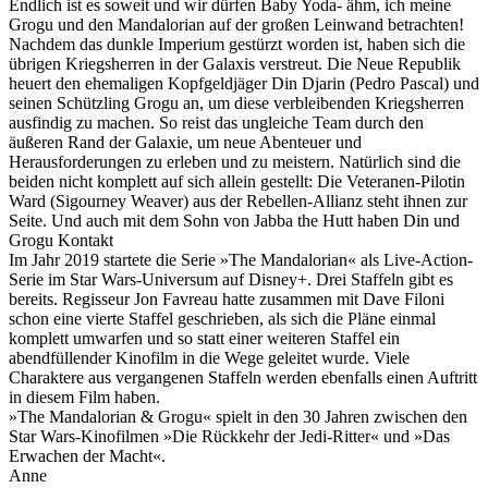
Endlich ist es soweit und wir dürfen Baby Yoda- ähm, ich meine
Grogu und den Mandalorian auf der großen Leinwand betrachten!
Nachdem das dunkle Imperium gestürzt worden ist, haben sich die
übrigen Kriegsherren in der Galaxis verstreut. Die Neue Republik
heuert den ehemaligen Kopfgeldjäger Din Djarin (Pedro Pascal) und
seinen Schützling Grogu an, um diese verbleibenden Kriegsherren
ausfindig zu machen. So reist das ungleiche Team durch den
äußeren Rand der Galaxie, um neue Abenteuer und
Herausforderungen zu erleben und zu meistern. Natürlich sind die
beiden nicht komplett auf sich allein gestellt: Die Veteranen-Pilotin
Ward (Sigourney Weaver) aus der Rebellen-Allianz steht ihnen zur
Seite. Und auch mit dem Sohn von Jabba the Hutt haben Din und
Grogu Kontakt
Im Jahr 2019 startete die Serie »The Mandalorian« als Live-Action-
Serie im Star Wars-Universum auf Disney+. Drei Staffeln gibt es
bereits. Regisseur Jon Favreau hatte zusammen mit Dave Filoni
schon eine vierte Staffel geschrieben, als sich die Pläne einmal
komplett umwarfen und so statt einer weiteren Staffel ein
abendfüllender Kinofilm in die Wege geleitet wurde. Viele
Charaktere aus vergangenen Staffeln werden ebenfalls einen Auftritt
in diesem Film haben.
»The Mandalorian & Grogu« spielt in den 30 Jahren zwischen den
Star Wars-Kinofilmen »Die Rückkehr der Jedi-Ritter« und »Das
Erwachen der Macht«.
Anne