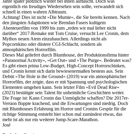
Jahre später plötzlich wieder bei ihnen auftaucht. Doch was
eigentlich ein freudiges Wiedersehen sein sollte, verwandelt sich
schnell in einen wahren Albtraum.
Achtung! Dies ist nicht »Die Mumie«, die Sie bereits kennen. Nach
den jüngsten Adaptionen wie Brendan Fasers kultigem
Abenteuerfilm von 1999 bis zum „reden wir mal lieber nicht
darüber“ 2017-Remake mit Tom Cruise, versucht Lee Cronin, dem
Mythos neuen Atem einzuhauchen. Allerdings nicht als
Popcornkino oder düstere CGI-Schlacht, sondern als
atmosphärischen Horrorfilm.
Dieses Mal geliefert durch Blumhouse, der Produktionsfirma hinter
»Paranormal Activity«, »Get Out« und »The Purge«. Bedeutet was?
Es gibt einen prima Low-Budget, High-Concept Horrorschinken,
und Cronin kennt sich darin bewiesenermaßen bestens aus. Sein
Debüt »The Hole in the Ground« (2019) war ein atmosphärischer
Horrorfilm, der zeigte, dass er mit Spannung und psychologischen
Elementen umgehen kann. Sein letzter Film »Evil Dead Rise«
(2023) bestätigte sein Talent für unheimliche Geschichten weiter.
Die Frage ist: Kann Cronin das Unmögliche schaffen? Die 2017er-
Version floppte krachend, und die Erwartungen sind niedrig. Doch
mit Blumhouses Erfahrung im Horror und Cronins Gespür für die
richtige Stimmung entsteht hier schon mal zumindest etwas, das
mehr ist als nur ein weiterer Jump-Scare-Marathon.
José