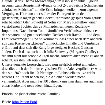
Gerade ist das Thema Menschenjagd im Kino sehr aktuell, gleich
nebenan zum Beispiel mit »Ready or not 2«, wo reiche Schnösel ein
„einfaches Mädchen“ um die Ecke bringen wollen - zum eigenen
Vergnügen. Hier nun aber soll es der Bourgeoisie an den
(gestärkten) Kragen gehen! Becket Redfellow (gespielt vom gerade
sehr beliebten Glen Powell) ist Sohn von Mary Redfellow, einer
verstoßenen Tochter des 28 Milliarden schweren Redfellow-
Imperiums. Nach ihrem Tod in ärmlichen Verhältnissen dürstet es
den smarten und gut aussehenden Becket nach Rache … und dem
Familienvermögen! Und so kommt es, dass einer nach dem anderen
aus dem Kreise der „Lieben“ unglückliche Unfälle und Umstände
erfährt, auf dass sich die Rangfolge stetig zu Beckets Gunsten
ändert. Doch da ist auch noch Julia Steinway (Margaret Qualley),
die ihm nicht nur schöne Augen macht, sondern auch mehr zu ahnen
scheint, als ihm lieb sein kann!
Unsere geneigte Leserschaft wird nun natürlich sofort anmerken,
dass dies auch der Plot im englischen Film »Adel verpflichtet« war,
den sie 1949 noch für 10 Pfennige im Lichtspielhaus live erlebt
hatten! Und Recht haben sie, die Anleihen werden nicht
verheimlicht. Aber nach fast 80 Jahren kann man durchaus auch mal
etwas Farbe und neue Ideen hinzufügen.
Pinselbube (leider ohne reiche Familie)
Buch:
John Patton Ford