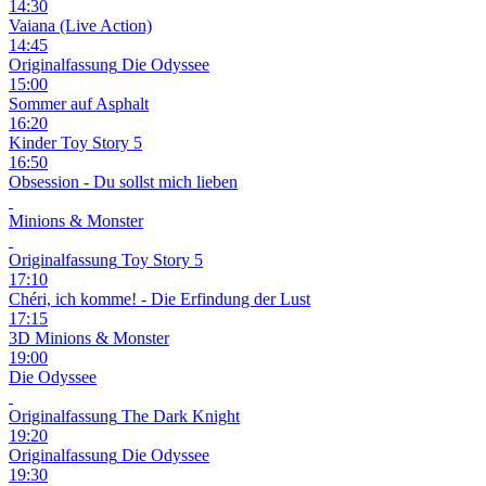
14:30
Vaiana (Live Action)
14:45
Originalfassung
Die Odyssee
15:00
Sommer auf Asphalt
16:20
Kinder
Toy Story 5
16:50
Obsession - Du sollst mich lieben
Minions & Monster
Originalfassung
Toy Story 5
17:10
Chéri, ich komme! - Die Erfindung der Lust
17:15
3D
Minions & Monster
19:00
Die Odyssee
Originalfassung
The Dark Knight
19:20
Originalfassung
Die Odyssee
19:30