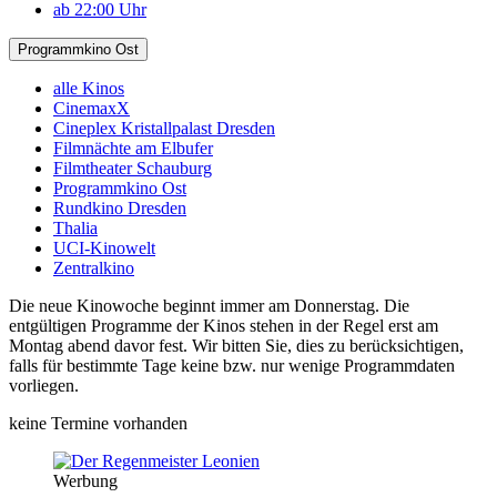
ab 22:00 Uhr
Programmkino Ost
alle Kinos
CinemaxX
Cineplex Kristallpalast Dresden
Filmnächte am Elbufer
Filmtheater Schauburg
Programmkino Ost
Rundkino Dresden
Thalia
UCI-Kinowelt
Zentralkino
Die neue Kinowoche beginnt immer am Donnerstag. Die
entgültigen Programme der Kinos stehen in der Regel erst am
Montag abend davor fest. Wir bitten Sie, dies zu berücksichtigen,
falls für bestimmte Tage keine bzw. nur wenige Programmdaten
vorliegen.
keine Termine vorhanden
Werbung