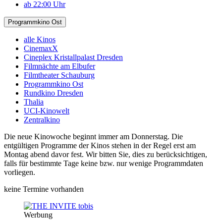
ab 22:00 Uhr
Programmkino Ost
alle Kinos
CinemaxX
Cineplex Kristallpalast Dresden
Filmnächte am Elbufer
Filmtheater Schauburg
Programmkino Ost
Rundkino Dresden
Thalia
UCI-Kinowelt
Zentralkino
Die neue Kinowoche beginnt immer am Donnerstag. Die
entgültigen Programme der Kinos stehen in der Regel erst am
Montag abend davor fest. Wir bitten Sie, dies zu berücksichtigen,
falls für bestimmte Tage keine bzw. nur wenige Programmdaten
vorliegen.
keine Termine vorhanden
Werbung