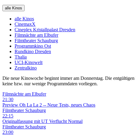
alle Kinos
alle Kinos
CinemaxX
Cineplex Kristallpalast Dresden
Filmnächte am Elbufer
Filmtheater Schauburg
Programmkino Ost
Rundkino Dresden
Thalia
UCI-Kinowelt
Zentralkino
Die neue Kinowoche beginnt immer am Donnerstag. Die entgültigen Pro
keine bzw. nur wenige Programmdaten vorliegen.
Filmnächte am Elbufer
21:30
Preview
Oh La La 2 -- Neue Tests, neues Chaos
Filmtheater Schauburg
22:15
Originalfassung mit UT
Verflucht Normal
Filmtheater Schauburg
23:00