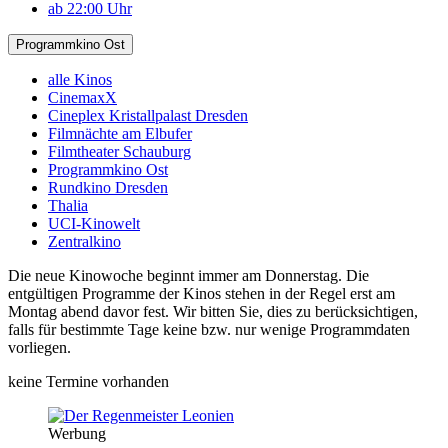
ab 22:00 Uhr
Programmkino Ost
alle Kinos
CinemaxX
Cineplex Kristallpalast Dresden
Filmnächte am Elbufer
Filmtheater Schauburg
Programmkino Ost
Rundkino Dresden
Thalia
UCI-Kinowelt
Zentralkino
Die neue Kinowoche beginnt immer am Donnerstag. Die
entgültigen Programme der Kinos stehen in der Regel erst am
Montag abend davor fest. Wir bitten Sie, dies zu berücksichtigen,
falls für bestimmte Tage keine bzw. nur wenige Programmdaten
vorliegen.
keine Termine vorhanden
Werbung