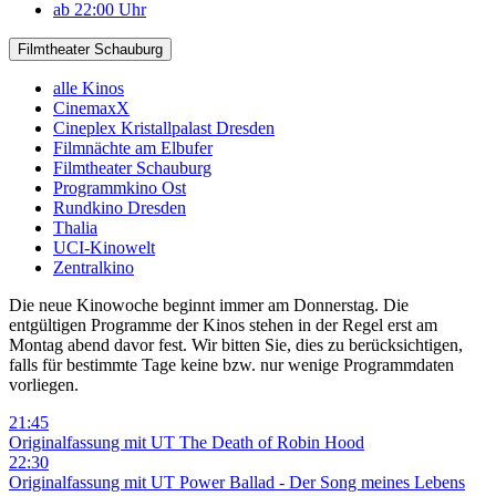
ab 22:00 Uhr
Filmtheater Schauburg
alle Kinos
CinemaxX
Cineplex Kristallpalast Dresden
Filmnächte am Elbufer
Filmtheater Schauburg
Programmkino Ost
Rundkino Dresden
Thalia
UCI-Kinowelt
Zentralkino
Die neue Kinowoche beginnt immer am Donnerstag. Die
entgültigen Programme der Kinos stehen in der Regel erst am
Montag abend davor fest. Wir bitten Sie, dies zu berücksichtigen,
falls für bestimmte Tage keine bzw. nur wenige Programmdaten
vorliegen.
21:45
Originalfassung mit UT
The Death of Robin Hood
22:30
Originalfassung mit UT
Power Ballad - Der Song meines Lebens