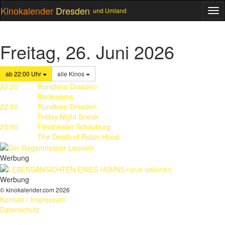
Kinokalender
Dresden
und Umland
ME
Freitag, 26. Juni 2026
ab 22:00 Uhr
alle Kinos
22:20
Rundkino Dresden
Backrooms
22:50
Rundkino Dresden
Friday Night Sneak
23:00
Filmtheater Schauburg
The Death of Robin Hood
Werbung
Werbung
© kinokalender.com 2026
Kontakt / Impressum
Datenschutz