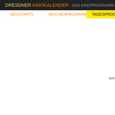
DRESDNER
KINOKALENDER
- DAS KINOPROGRAMM
NEUSTARTS
WOCHENPROGRAMM
TAGESPRO
kei