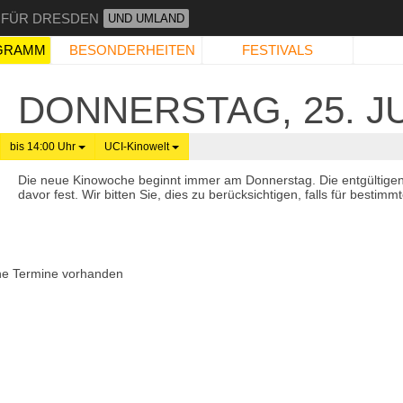
 FÜR DRESDEN
UND UMLAND
GRAMM
BESONDERHEITEN
FESTIVALS
DONNERSTAG, 25. JU
bis 14:00 Uhr
UCI-Kinowelt
Die neue Kinowoche beginnt immer am Donnerstag. Die entgültige
davor fest. Wir bitten Sie, dies zu berücksichtigen, falls für best
ne Termine vorhanden