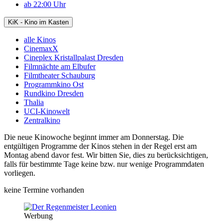
ab 22:00 Uhr
KiK - Kino im Kasten
alle Kinos
CinemaxX
Cineplex Kristallpalast Dresden
Filmnächte am Elbufer
Filmtheater Schauburg
Programmkino Ost
Rundkino Dresden
Thalia
UCI-Kinowelt
Zentralkino
Die neue Kinowoche beginnt immer am Donnerstag. Die
entgültigen Programme der Kinos stehen in der Regel erst am
Montag abend davor fest. Wir bitten Sie, dies zu berücksichtigen,
falls für bestimmte Tage keine bzw. nur wenige Programmdaten
vorliegen.
keine Termine vorhanden
Werbung