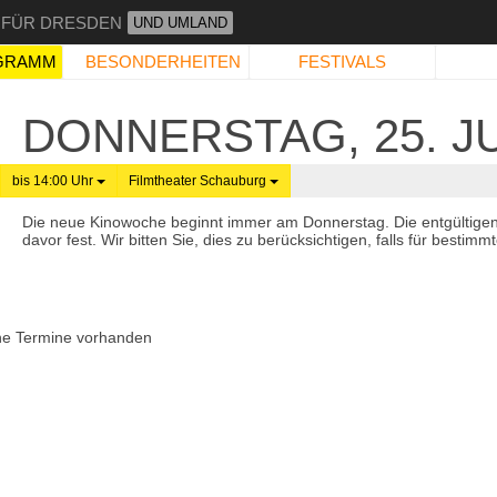
 FÜR DRESDEN
UND UMLAND
GRAMM
BESONDERHEITEN
FESTIVALS
DONNERSTAG, 25. JU
bis 14:00 Uhr
Filmtheater Schauburg
Die neue Kinowoche beginnt immer am Donnerstag. Die entgültige
davor fest. Wir bitten Sie, dies zu berücksichtigen, falls für best
ne Termine vorhanden