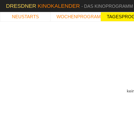
DRESDNER
KINOKALENDER
- DAS KINOPROGRAMM
NEUSTARTS
WOCHENPROGRAMM
TAGESPRO
kei