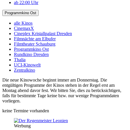
ab 22:00 Uhr
Programmkino Ost
alle Kinos
CinemaxX
Cineplex Kristallpalast Dresden
Filmnächte am Elbufer
Filmtheater Schauburg
Programmkino Ost
Rundkino Dresden
Thalia
UCI-Kinowelt
Zentralkino
Die neue Kinowoche beginnt immer am Donnerstag. Die
entgültigen Programme der Kinos stehen in der Regel erst am
Montag abend davor fest. Wir bitten Sie, dies zu berücksichtigen,
falls für bestimmte Tage keine bzw. nur wenige Programmdaten
vorliegen.
keine Termine vorhanden
Werbung