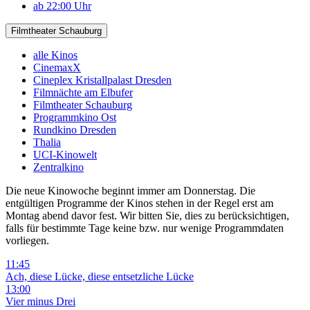
ab 22:00 Uhr
Filmtheater Schauburg
alle Kinos
CinemaxX
Cineplex Kristallpalast Dresden
Filmnächte am Elbufer
Filmtheater Schauburg
Programmkino Ost
Rundkino Dresden
Thalia
UCI-Kinowelt
Zentralkino
Die neue Kinowoche beginnt immer am Donnerstag. Die
entgültigen Programme der Kinos stehen in der Regel erst am
Montag abend davor fest. Wir bitten Sie, dies zu berücksichtigen,
falls für bestimmte Tage keine bzw. nur wenige Programmdaten
vorliegen.
11:45
Ach, diese Lücke, diese entsetzliche Lücke
13:00
Vier minus Drei