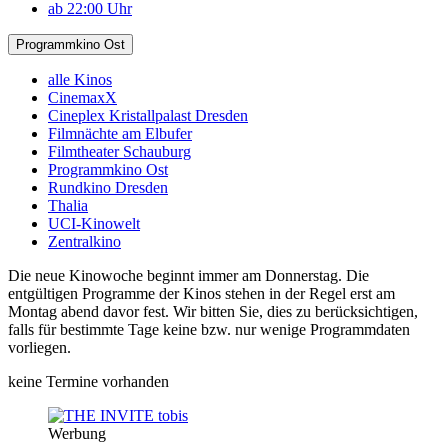
ab 22:00 Uhr
Programmkino Ost
alle Kinos
CinemaxX
Cineplex Kristallpalast Dresden
Filmnächte am Elbufer
Filmtheater Schauburg
Programmkino Ost
Rundkino Dresden
Thalia
UCI-Kinowelt
Zentralkino
Die neue Kinowoche beginnt immer am Donnerstag. Die
entgültigen Programme der Kinos stehen in der Regel erst am
Montag abend davor fest. Wir bitten Sie, dies zu berücksichtigen,
falls für bestimmte Tage keine bzw. nur wenige Programmdaten
vorliegen.
keine Termine vorhanden
Werbung