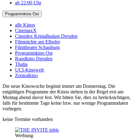
ab 22:00 Uhr
Programmkino Ost
alle Kinos
CinemaxX
Cineplex Kristallpalast Dresden
Filmnächte am Elbufer
Filmtheater Schauburg
Programmkino Ost
Rundkino Dresden
Thalia
UCI-Kinowelt
Zentralkino
Die neue Kinowoche beginnt immer am Donnerstag. Die
entgültigen Programme der Kinos stehen in der Regel erst am
Montag abend davor fest. Wir bitten Sie, dies zu berücksichtigen,
falls für bestimmte Tage keine bzw. nur wenige Programmdaten
vorliegen.
keine Termine vorhanden
Werbung