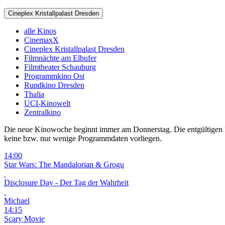
Cineplex Kristallpalast Dresden
alle Kinos
CinemaxX
Cineplex Kristallpalast Dresden
Filmnächte am Elbufer
Filmtheater Schauburg
Programmkino Ost
Rundkino Dresden
Thalia
UCI-Kinowelt
Zentralkino
Die neue Kinowoche beginnt immer am Donnerstag. Die entgültigen Pro
keine bzw. nur wenige Programmdaten vorliegen.
14:00
Star Wars: The Mandalorian & Grogu
Disclosure Day - Der Tag der Wahrheit
Michael
14:15
Scary Movie