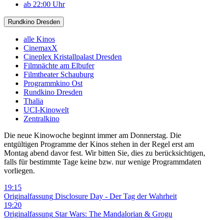
ab 22:00 Uhr
Rundkino Dresden
alle Kinos
CinemaxX
Cineplex Kristallpalast Dresden
Filmnächte am Elbufer
Filmtheater Schauburg
Programmkino Ost
Rundkino Dresden
Thalia
UCI-Kinowelt
Zentralkino
Die neue Kinowoche beginnt immer am Donnerstag. Die
entgültigen Programme der Kinos stehen in der Regel erst am
Montag abend davor fest. Wir bitten Sie, dies zu berücksichtigen,
falls für bestimmte Tage keine bzw. nur wenige Programmdaten
vorliegen.
19:15
Originalfassung
Disclosure Day - Der Tag der Wahrheit
19:20
Originalfassung
Star Wars: The Mandalorian & Grogu