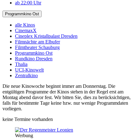
ab 22:00 Uhr
Programmkino Ost
alle Kinos
CinemaxX
Cineplex Kristallpalast Dresden
Filmnächte am Elbufer
Filmtheater Schauburg
Programmkino Ost
Rundkino Dresden
Thalia
UCI-Kinowelt
Zentralkino
Die neue Kinowoche beginnt immer am Donnerstag. Die
entgültigen Programme der Kinos stehen in der Regel erst am
Montag abend davor fest. Wir bitten Sie, dies zu berücksichtigen,
falls für bestimmte Tage keine bzw. nur wenige Programmdaten
vorliegen.
keine Termine vorhanden
Werbung