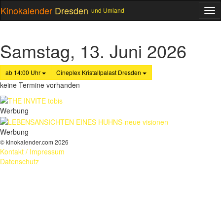
Kinokalender
Dresden
und Umland
ME
Samstag, 13. Juni 2026
ab 14:00 Uhr
Cineplex Kristallpalast Dresden
keine Termine vorhanden
Werbung
Werbung
© kinokalender.com 2026
Kontakt / Impressum
Datenschutz