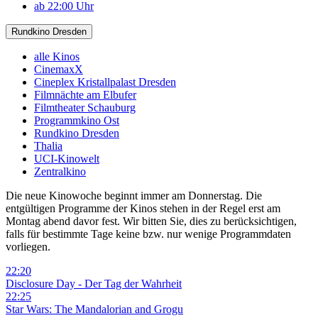
ab 22:00 Uhr
Rundkino Dresden
alle Kinos
CinemaxX
Cineplex Kristallpalast Dresden
Filmnächte am Elbufer
Filmtheater Schauburg
Programmkino Ost
Rundkino Dresden
Thalia
UCI-Kinowelt
Zentralkino
Die neue Kinowoche beginnt immer am Donnerstag. Die
entgültigen Programme der Kinos stehen in der Regel erst am
Montag abend davor fest. Wir bitten Sie, dies zu berücksichtigen,
falls für bestimmte Tage keine bzw. nur wenige Programmdaten
vorliegen.
22:20
Disclosure Day - Der Tag der Wahrheit
22:25
Star Wars: The Mandalorian and Grogu