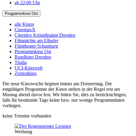
ab 22:00 Uhr
Programmkino Ost
alle Kinos
CinemaxX
Cineplex Kristallpalast Dresden
Filmnächte am Elbufer
Filmtheater Schauburg
Programmkino Ost
Rundkino Dresden
Thalia
UCI-Kinowelt
Zentralkino
Die neue Kinowoche beginnt immer am Donnerstag. Die
entgültigen Programme der Kinos stehen in der Regel erst am
Montag abend davor fest. Wir bitten Sie, dies zu berücksichtigen,
falls für bestimmte Tage keine bzw. nur wenige Programmdaten
vorliegen.
keine Termine vorhanden
Werbung