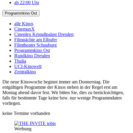
ab 22:00 Uhr
Programmkino Ost
alle Kinos
CinemaxX
Cineplex Kristallpalast Dresden
Filmnächte am Elbufer
Filmtheater Schauburg
Programmkino Ost
Rundkino Dresden
Thalia
UCI-Kinowelt
Zentralkino
Die neue Kinowoche beginnt immer am Donnerstag. Die
entgültigen Programme der Kinos stehen in der Regel erst am
Montag abend davor fest. Wir bitten Sie, dies zu berücksichtigen,
falls für bestimmte Tage keine bzw. nur wenige Programmdaten
vorliegen.
keine Termine vorhanden
Werbung