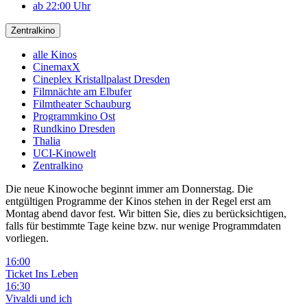
ab 22:00 Uhr
Zentralkino
alle Kinos
CinemaxX
Cineplex Kristallpalast Dresden
Filmnächte am Elbufer
Filmtheater Schauburg
Programmkino Ost
Rundkino Dresden
Thalia
UCI-Kinowelt
Zentralkino
Die neue Kinowoche beginnt immer am Donnerstag. Die
entgültigen Programme der Kinos stehen in der Regel erst am
Montag abend davor fest. Wir bitten Sie, dies zu berücksichtigen,
falls für bestimmte Tage keine bzw. nur wenige Programmdaten
vorliegen.
16:00
Ticket Ins Leben
16:30
Vivaldi und ich