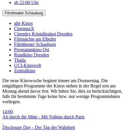
ab 22:00 Uhr
Filmtheater Schauburg
alle Kinos
CinemaxX
Cineplex Kristallpalast Dresden
Filmnächte am Elbufer
Filmtheater Schauburg
Programmkino Ost
Rundkino Dresden
Thalia
UCI-Kinowelt
Zentralkino
Die neue Kinowoche beginnt immer am Donnerstag. Die
entgültigen Programme der Kinos stehen in der Regel erst am
Montag abend davor fest. Wir bitten Sie, dies zu berücksichtigen,
falls für bestimmte Tage keine bzw. nur wenige Programmdaten
vorliegen.
14:00
Ab durch die Mitte - Mit Vollgas durch Paris
Disclosure Day - Der Tag der Wahrheit