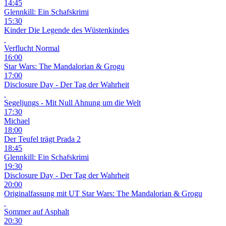
14:45
Glennkill: Ein Schafskrimi
15:30
Kinder
Die Legende des Wüstenkindes
Verflucht Normal
16:00
Star Wars: The Mandalorian & Grogu
17:00
Disclosure Day - Der Tag der Wahrheit
Segeljungs - Mit Null Ahnung um die Welt
17:30
Michael
18:00
Der Teufel trägt Prada 2
18:45
Glennkill: Ein Schafskrimi
19:30
Disclosure Day - Der Tag der Wahrheit
20:00
Originalfassung mit UT
Star Wars: The Mandalorian & Grogu
Sommer auf Asphalt
20:30