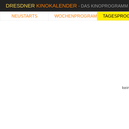
DRESDNER
KINOKALENDER
- DAS KINOPROGRAMM
NEUSTARTS
WOCHENPROGRAMM
TAGESPRO
kei