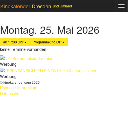
Kinokalender
Dresden
und Umland
ME
Montag, 25. Mai 2026
ab 17:00 Uhr
Programmkino Ost
keine Termine vorhanden
Werbung
Werbung
© kinokalender.com 2026
Kontakt / Impressum
Datenschutz