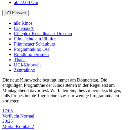
ab 22:00 Uhr
UCI-Kinowelt
alle Kinos
CinemaxX
Cineplex Kristallpalast Dresden
Filmnächte am Elbufer
Filmtheater Schauburg
Programmkino Ost
Rundkino Dresden
Thalia
UCI-Kinowelt
Zentralkino
Die neue Kinowoche beginnt immer am Donnerstag. Die
entgültigen Programme der Kinos stehen in der Regel erst am
Montag abend davor fest. Wir bitten Sie, dies zu berücksichtigen,
falls für bestimmte Tage keine bzw. nur wenige Programmdaten
vorliegen.
17:05
Verflucht Normal
20:25
Mortal Kombat 2