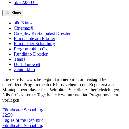
ab 22:00 Uhr
alle Kinos
alle Kinos
CinemaxX
Cineplex Kristallpalast Dresden
Filmnächte am Elbufer
Filmtheater Schauburg
Programmkino Ost
Rundkino Dresden
Thalia
UCI-Kinowelt
Zentralkino
Die neue Kinowoche beginnt immer am Donnerstag. Die
entgültigen Programme der Kinos stehen in der Regel erst am
Montag abend davor fest. Wir bitten Sie, dies zu berücksichtigen,
falls für bestimmte Tage keine bzw. nur wenige Programmdaten
vorliegen.
Filmtheater Schauburg
22:30
Eagles of the Republic
Filmtheater Schauburg